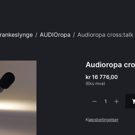
enester
Om oss
Webshop
IT
rankeslynge
AUDIOropa
Audioropa cross:talk
Audioropa cro
kr
16 776,00
(Eks mva)
K
jøpsbetingelser