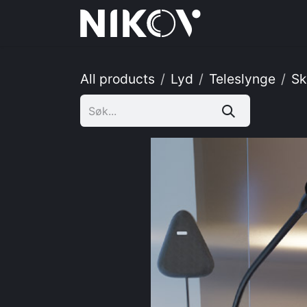
Skip to Content
Hjem
Tj
All products
Lyd
Teleslynge
Sk