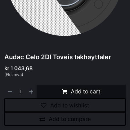
Audac Celo 2DI Toveis takhøyttaler
kr
1 043,68
(Eks mva)
Add to cart
Add to wishlist
Add to compare