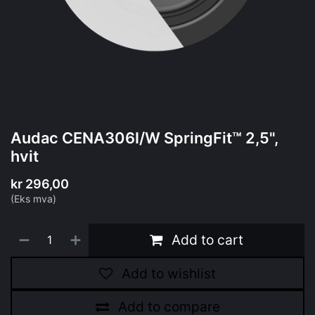
Audac CENA306I/W SpringFit™ 2,5",
hvit
kr
296,00
(Eks mva)
Add to cart
Add to wishlist
Add to compare