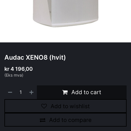
Audac XENO8 (hvit)
kr
4 196,00
(Eks mva)
Add to cart
Add to wishlist
Add to compare