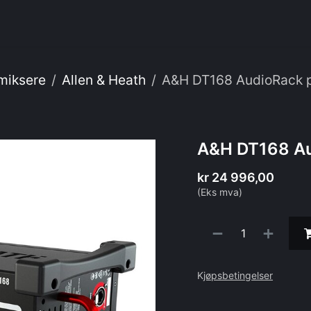
enester
Om oss
Webshop
IT
miksere
Allen & Heath
A&H DT168 AudioRack p
A&H DT168 Au
kr
24 996,00
(Eks mva)
K
jøpsbetingelser