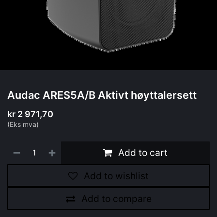
Audac ARES5A/B Aktivt høyttalersett
kr
2 971,70
(Eks mva)
Add to cart
Add to wishlist
Add to compare