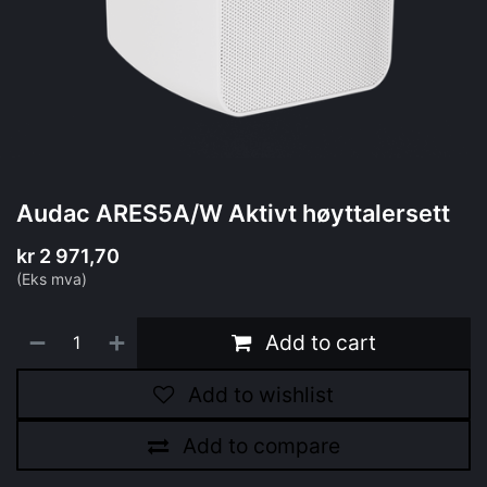
Audac ARES5A/W Aktivt høyttalersett
kr
2 971,70
(Eks mva)
Add to cart
Add to wishlist
Add to compare