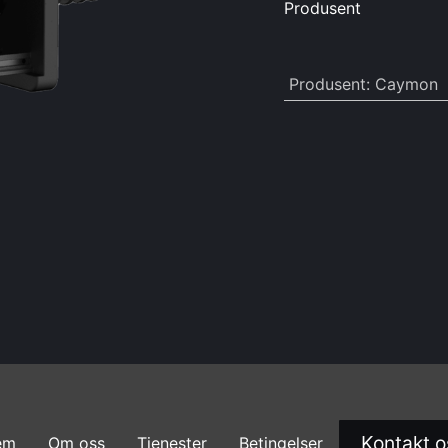
Produsent
Produsent
:
Caymon
Kontakt o
em
Om oss
Tjenester
Betingelser