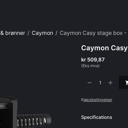
enester
Om oss
Webshop
IT
 & brønner
Caymon
Caymon Casy stage box -
Caymon Casy 
kr
509,87
(Eks mva)
K
jøpsbetingelser
Specifications