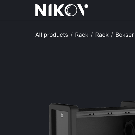
Skip to Content
Hjem
Tj
All products
Rack
Rack
Bokser