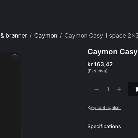
enester
Om oss
Webshop
IT
 & brønner
Caymon
Caymon Casy 1 space 2x3
Caymon Casy 
kr
163,42
(Eks mva)
K
jøpsbetingelser
Specifications