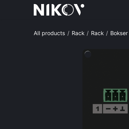
Skip to Content
Hjem
Tj
All products
Rack
Rack
Bokser