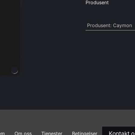
Produsent
Produsent
:
Caymon
Kontakt o
em
Om oss
Tjenester
Betingelser