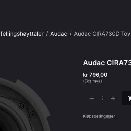
enester
Om oss
Webshop
IT
nfellingshøyttaler
Audac
Audac CIRA730D Tovei
Audac CIRA730
kr
796,00
(Eks mva)
K
jøpsbetingelser