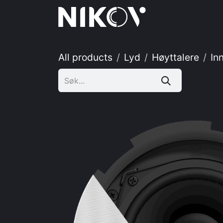
Skip to Content
Hjem
Tj
All products
Lyd
Høyttalere
In