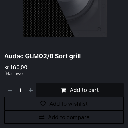
Audac GLM02/B Sort grill
kr
160,00
(Eks mva)
Add to cart
Add to wishlist
Add to compare