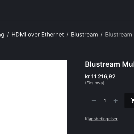
enester
Om oss
Webshop
IT
ng
HDMI over Ethernet
Blustream
Blustream 
Blustream Mul
kr
11 216,92
(Eks mva)
K
jøpsbetingelser