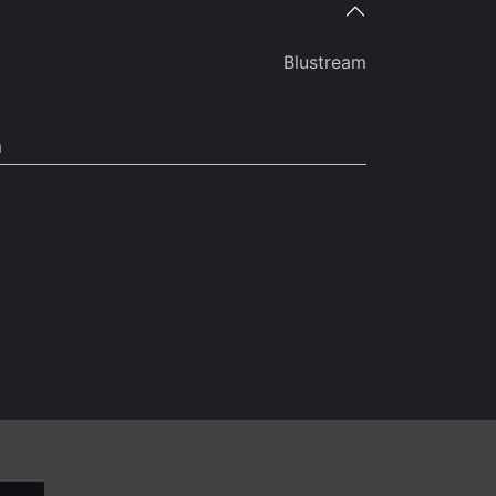
Blustream
m