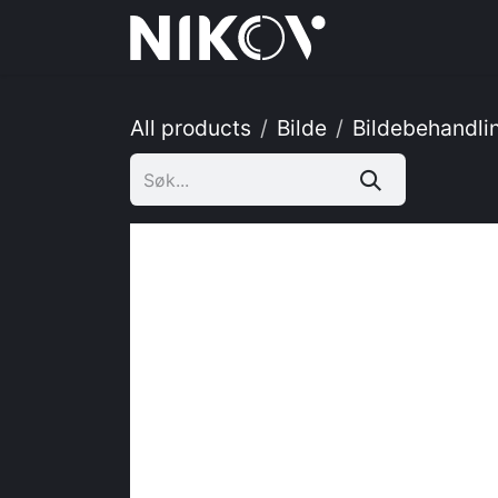
Skip to Content
Hjem
Tj
All products
Bilde
Bildebehandli