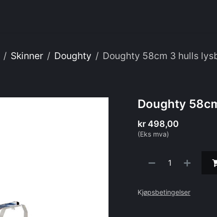
enester
Om oss
Webshop
IT
Skinner
Doughty
Doughty 58cm 3 hulls lys
Doughty 58cm 
kr
498,00
(Eks mva)
K
jøpsbetingelser