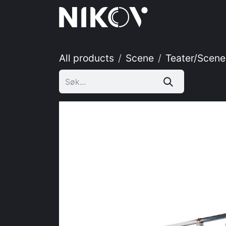
Skip to Content
Hjem
Tj
All products
Scene
Teater/Scene