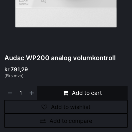
Audac WP200 analog volumkontroll
kr
791,29
(Eks mva)
Add to cart
Add to wishlist
Add to compare