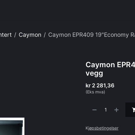
enester
Om oss
Webshop
IT
tert
Caymon
Caymon EPR409 19"Economy Ra
Caymon EPR40
vegg
kr
2 281,36
(Eks mva)
K
jøpsbetingelser