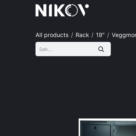
Skip to Content
Hjem
Tj
All products
Rack
19"
Veggmon