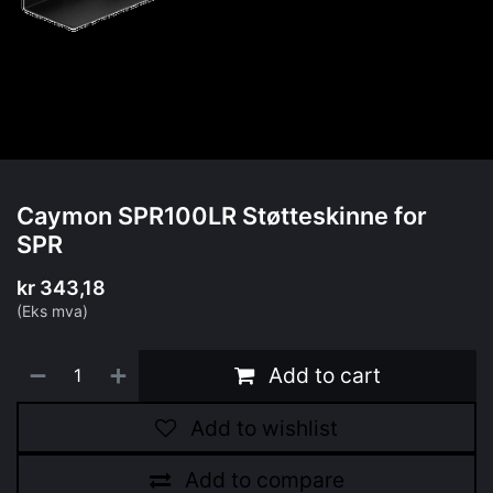
Caymon SPR100LR Støtteskinne for
SPR
kr
343,18
(Eks mva)
Add to cart
Add to wishlist
Add to compare